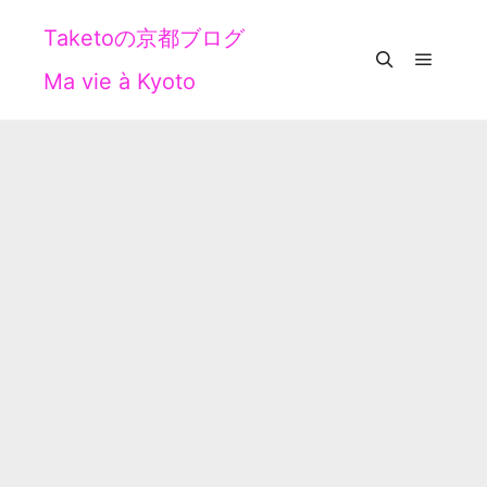
Taketoの京都ブログ
Ma vie à Kyoto
メイン
検索