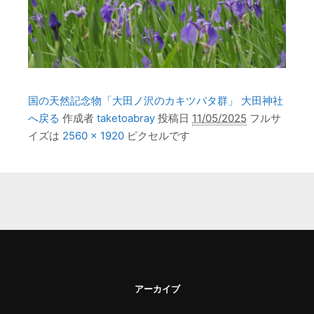
国の天然記念物「大田ノ沢のカキツバタ群」 大田神社
へ戻る
作成者
taketoabray
投稿日
11/05/2025
フルサ
イズは
2560 × 1920
ピクセルです
アーカイブ