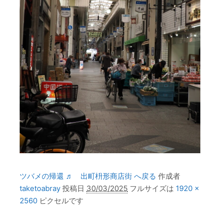
ツバメの帰還 ♬ 出町枡形商店街 へ戻る
作成者
taketoabray
投稿日
30/03/2025
フルサイズは
1920 ×
2560
ピクセルです