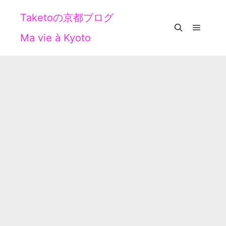
Taketoの京都ブログ
Ma vie à Kyoto
メイン
検索