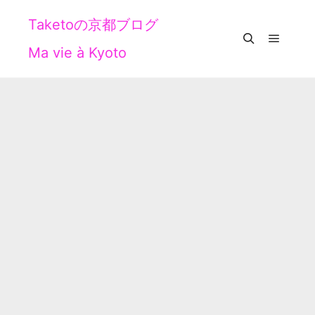
Taketoの京都ブログ
Ma vie à Kyoto
メイン
検索