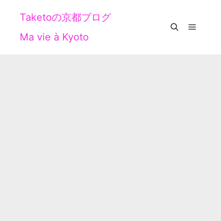
Taketoの京都ブログ
Ma vie à Kyoto
メイン
検索