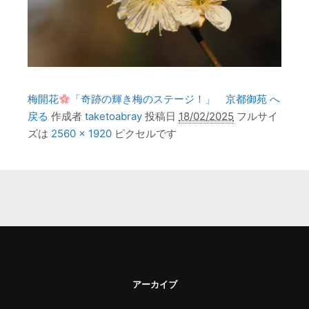
梅開花
「奇跡の輝き梅のステージ！」 京都御苑 へ
戻る
作成者
taketoabray
投稿日
18/02/2025
フルサイ
ズは
2560 × 1920
ピクセルです
アーカイブ