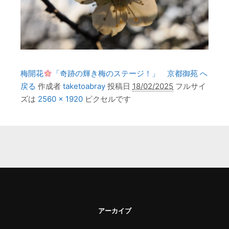
梅開花
「奇跡の輝き梅のステージ！」 京都御苑 へ
戻る
作成者
taketoabray
投稿日
18/02/2025
フルサイ
ズは
2560 × 1920
ピクセルです
アーカイブ