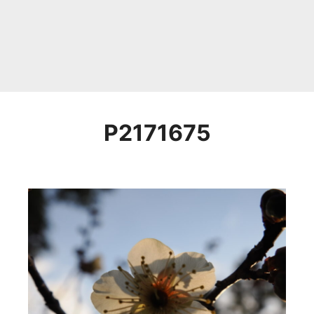
P2171675