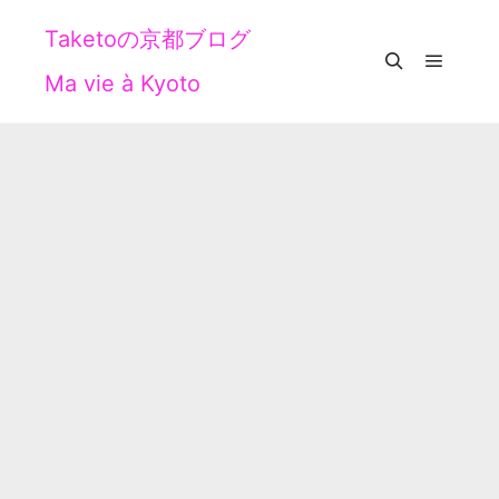
Taketoの京都ブログ
Ma vie à Kyoto
メイン
検索