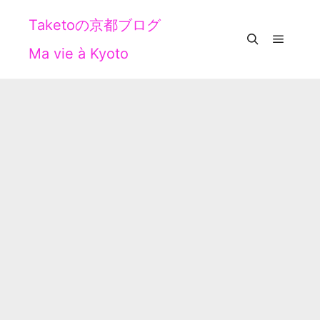
Taketoの京都ブログ
Ma vie à Kyoto
メイン
検索