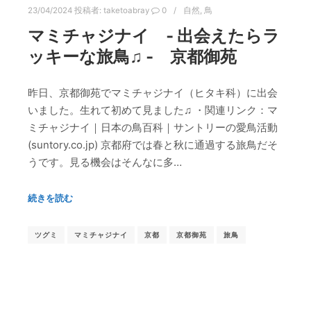
23/04/2024
投稿者:
taketoabray
0
自然
,
鳥
マミチャジナイ ‐ 出会えたらラ
ッキーな旅鳥♫ ‐ 京都御苑
昨日、京都御苑でマミチャジナイ（ヒタキ科）に出会
いました。生れて初めて見ました♫ ・関連リンク：マ
ミチャジナイ｜日本の鳥百科｜サントリーの愛鳥活動
(suntory.co.jp) 京都府では春と秋に通過する旅鳥だそ
うです。見る機会はそんなに多…
続きを読む
ツグミ
マミチャジナイ
京都
京都御苑
旅鳥