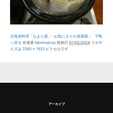
北海道料理「なまら屋」‐ お気に入りの居酒屋 - 下鴨
へ戻る
作成者
taketoabray
投稿日
07/02/2024
フルサ
イズは
2560 × 1920
ピクセルです
アーカイブ