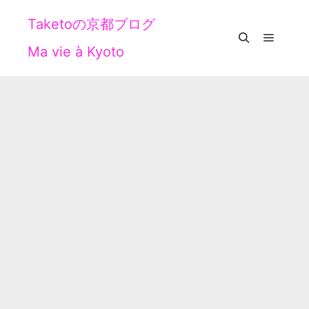
Taketoの京都ブログ
Ma vie à Kyoto
メイン
検索