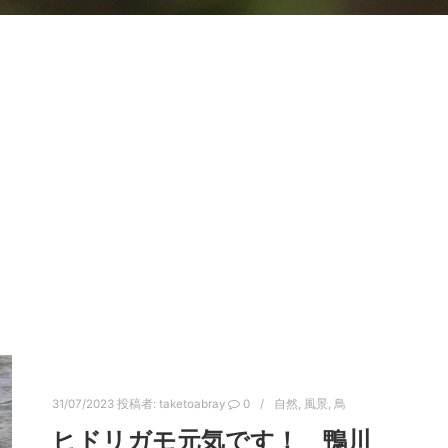
31/07/2023
投稿者:
taketoabray
0
自然
,
風景
,
鳥
ヒドリガモ元気です！ 鴨川