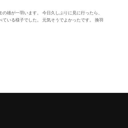
モの雄が一羽います。 今日久しぶりに見に行ったら、
ている様子でした。 元気そうでよかったです。 換羽