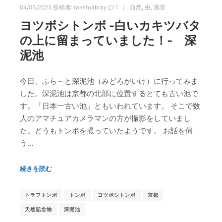
04/05/2023
投稿者:
taketoabray
1
自然
,
虫
,
風景
ヨツボシトンボ -白いカキツバタ
の上に留まっていました！‐ 深
泥池
今日、ふら～と深泥池（みどろがいけ）に行ってみま
した。深泥池は京都の北部に位置するとても古い池で
す。「日本一古い池」ともいわれています。 そこで数
人のアマチュアカメラマンの方が撮影をしていまし
た。どうもトンボを撮っていたようです。 お話を伺
う…
続きを読む
トラフトンボ
トンボ
ヨツボシトンボ
京都
天然記念物
深泥池