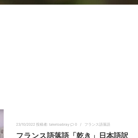
23/10/2022
投稿者:
taketoabray
0
フランス語落語
フランス語落語「乾き」日本語訳