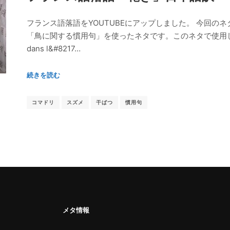
フランス語落語をYOUTUBEにアップしました。 今回の
「鳥に関する慣用句」を使ったネタです。このネタで使用した
dans l&#8217…
続きを読む
コマドリ
スズメ
干ばつ
慣用句
メタ情報