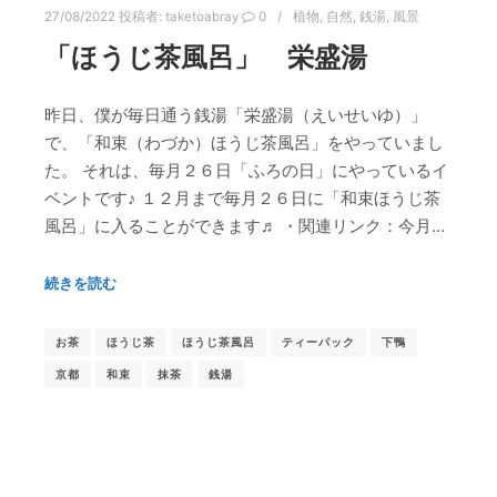
27/08/2022
投稿者:
taketoabray
0
植物
,
自然
,
銭湯
,
風景
「ほうじ茶風呂」 栄盛湯
昨日、僕が毎日通う銭湯「栄盛湯（えいせいゆ）」
で、「和束（わづか）ほうじ茶風呂」をやっていまし
た。 それは、毎月２６日「ふろの日」にやっているイ
ベントです♪ １２月まで毎月２６日に「和束ほうじ茶
風呂」に入ることができます♬ ・関連リンク：今月…
続きを読む
お茶
ほうじ茶
ほうじ茶風呂
ティーパック
下鴨
京都
和束
抹茶
銭湯