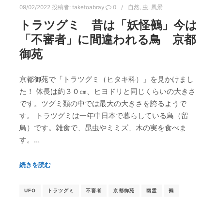
09/02/2022
投稿者:
taketoabray
0
自然
,
虫
,
風景
トラツグミ 昔は「妖怪鵺」今は
「不審者」に間違われる鳥 京都
御苑
京都御苑で「トラツグミ（ヒタキ科）」を見かけまし
た！ 体長は約３０㎝、ヒヨドリと同じくらいの大きさ
です。ツグミ類の中では最大の大きさを誇るようで
す。 トラツグミは一年中日本で暮らしている鳥（留
鳥）です。雑食で、昆虫やミミズ、木の実を食べま
す。…
続きを読む
UFO
トラツグミ
不審者
京都御苑
幽霊
鵺