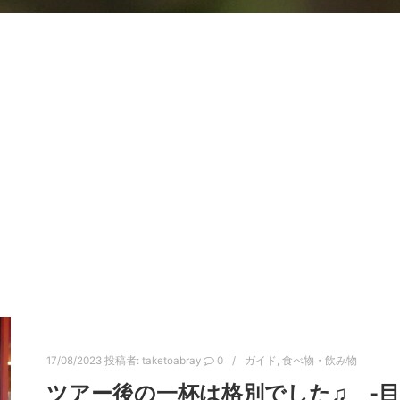
17/08/2023
投稿者:
taketoabray
0
ガイド
,
食べ物・飲み物
ツアー後の一杯は格別でした♫ ‐