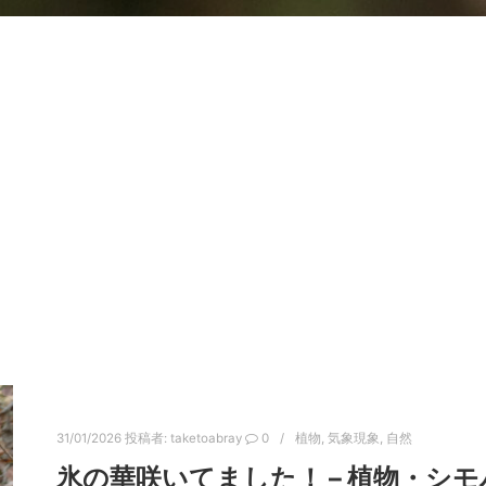
31/01/2026
投稿者:
taketoabray
0
植物
,
気象現象
,
自然
氷の華咲いてました！ – 植物・シモ