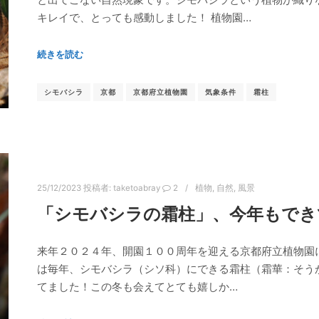
キレイで、とっても感動しました！ 植物園…
続きを読む
シモバシラ
京都
京都府立植物園
気象条件
霜柱
25/12/2023
投稿者:
taketoabray
2
植物
,
自然
,
風景
「シモバシラの霜柱」、今年もでき
来年２０２４年、開園１００周年を迎える京都府立植物園
は毎年、シモバシラ（シソ科）にできる霜柱（霜華：そう
てました！この冬も会えてとても嬉しか…