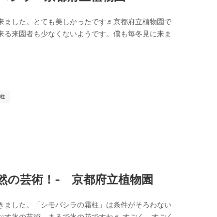
来ました。とても美しかったです♬京都府立植物園で
来る来園者も少なくないようです。僕も毎冬見に来ま
柱
自然の芸術！‐ 京都府立植物園
きました。「シモバシラの霜柱」は条件がそろわない
なす氷の芸術、まるで氷の花ですね♬ すごく、すごく