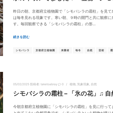
昨日の朝、京都府立植物園で「シモバシラの霜柱」を見て
は毎冬見れる現象です。寒い朝、９時の開門と共に観察に
す。毎回観察できる「シモバシラの霜柱」の形…
続きを読む
シモバシラ
京都府立植物園
来園者
毎冬
自然
芸術
霜
05/02/2025
投稿者:
taketoabray
0
植物
,
気象現象
,
自然
シモバシラの霜柱 – 「氷の花」♫ 
今朝京都府立植物園に「シモバシラの霜柱」を見に行って
と出てこない自然現象です。シモバシラという植物が織り