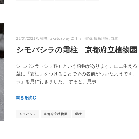
23/01/2022
投稿者:
taketoabray
1
植物
,
気象現象
,
自然
シモバシラの霜柱 京都府立植物園
シモバシラ（シソ科）という植物があります。山に生える多
茎に「霜柱」をつけることでその名前がついたようです。
ラ」を見に行きました。 すると、見事…
続きを読む
シモバシラ
京都府立植物園
霜柱