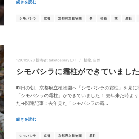
続きを読む
シモバシラ
京都
京都府立植物園
冬
植物
茎
霜柱
12/01/2023
投稿者:
taketoabray
1
植物
,
自然
シモバシラに霜柱ができていました
昨日の朝、京都府立植物園へ「シモバシラの霜柱」を見に
「シモバシラの霜柱」ができていました！ 去年来た時よ
た→関連記事：去年見た「シモバシラの霜…
続きを読む
シモバシラ
京都
京都府立植物園
霜柱