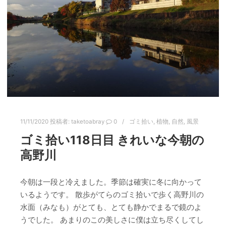
11/11/2020
投稿者:
taketoabray
0
ゴミ拾い
,
植物
,
自然
,
風景
ゴミ拾い118日目 きれいな今朝の
高野川
今朝は一段と冷えました。季節は確実に冬に向かって
いるようです。 散歩がてらのゴミ拾いで歩く高野川の
水面（みなも）がとても、とても静かでまるで鏡のよ
うでした。 あまりのこの美しさに僕は立ち尽くしてし