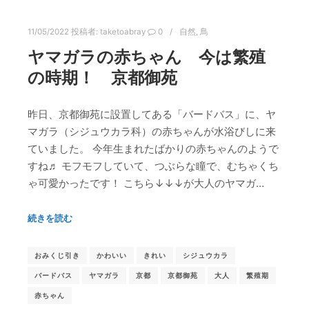
11/05/2022
投稿者:
taketoabray
0
自然
,
鳥
ヤマガラの赤ちゃん 今は繁殖
の時期！ 京都御苑
昨日、京都御苑に設置してある「バードバス」に、ヤ
マガラ（シジュウカラ科）の赤ちゃんが水浴びしに来
ていました。 今年生まれたばかりの赤ちゃんのようで
すね♬ モフモフしていて、つぶらな瞳で、むちゃくち
ゃ可愛かったです！ こちら↓↓↓が大人のヤマガ…
続きを読む
おみくじ引き
かわいい
きれい
シジュウカラ
バードバス
ヤマガラ
京都
京都御苑
大人
繁殖期
赤ちゃん