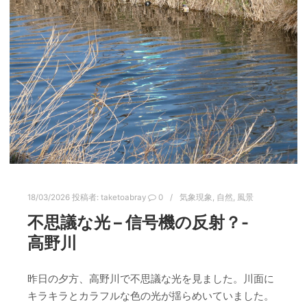
18/03/2026
投稿者:
taketoabray
0
気象現象
,
自然
,
風景
不思議な光 – 信号機の反射？-
高野川
昨日の夕方、高野川で不思議な光を見ました。川面に
キラキラとカラフルな色の光が揺らめいていました。