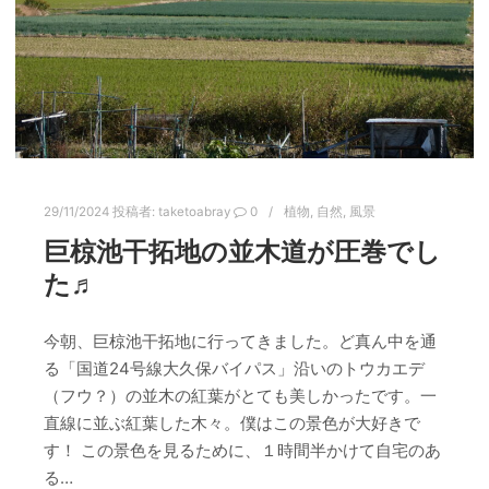
29/11/2024
投稿者:
taketoabray
0
植物
,
自然
,
風景
巨椋池干拓地の並木道が圧巻でし
た♬
今朝、巨椋池干拓地に行ってきました。ど真ん中を通
る「国道24号線大久保バイパス」沿いのトウカエデ
（フウ？）の並木の紅葉がとても美しかったです。一
直線に並ぶ紅葉した木々。僕はこの景色が大好きで
す！ この景色を見るために、１時間半かけて自宅のあ
る…