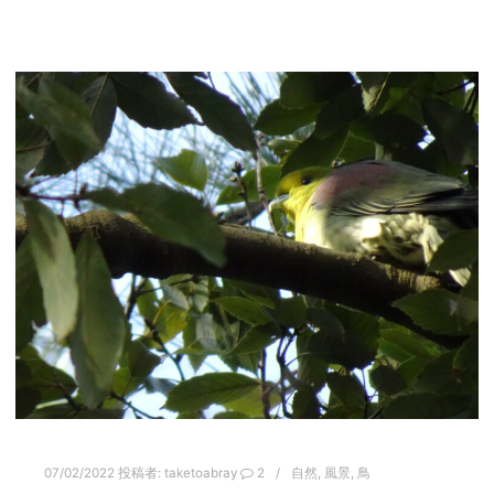
07/02/2022
投稿者:
taketoabray
2
自然
,
風景
,
鳥