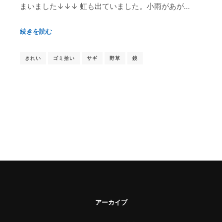
まいました↓↓↓ 虹も出ていました。小雨があが…
続きを読む
きれい
ゴミ拾い
サギ
野草
鏡
アーカイブ