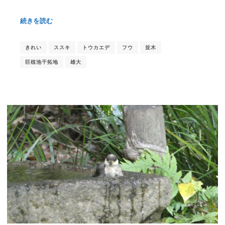
続きを読む
きれい
ススキ
トウカエデ
フウ
並木
巨椋池干拓地
雄大