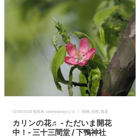
12/04/2026
投稿者:
taketoabray
0
植物
,
自然
,
風景
カリンの花♬ ‐ ただいま開花
中！‐ 三十三間堂 / 下鴨神社