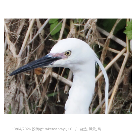
13/04/2026
投稿者:
taketoabray
0
自然
,
風景
,
鳥