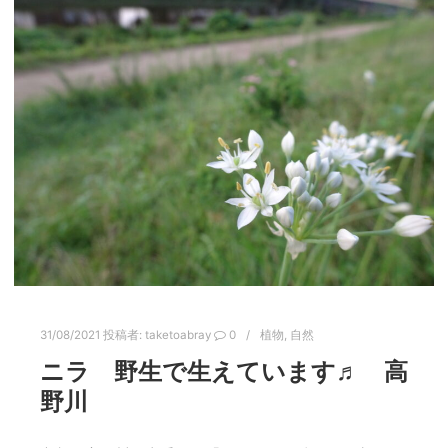
31/08/2021
投稿者:
taketoabray
0
植物
,
自然
ニラ 野生で生えています♬ 高
野川