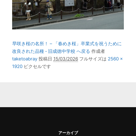
早咲き桜の名所！ – 「春めき桜」卒業式を祝うために
改良された品種 ‐ 旧成徳中学校 へ戻る
作成者
taketoabray
投稿日
15/03/2026
フルサイズは
2560 ×
1920
ピクセルです
アーカイブ