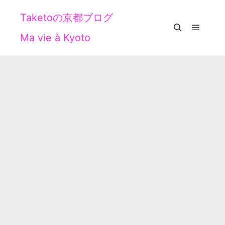
Taketoの京都ブログ
Ma vie à Kyoto
メイン
検索