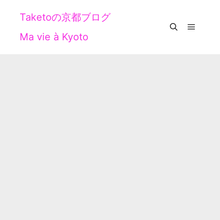
Taketoの京都ブログ
Ma vie à Kyoto
メイン
検索