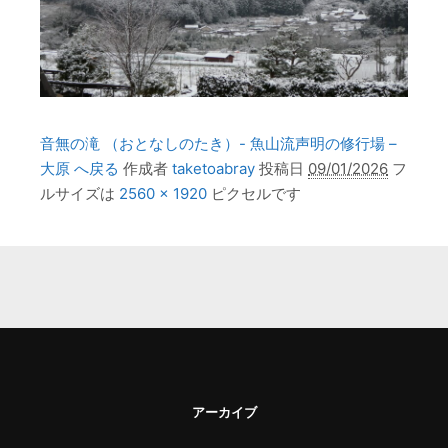
音無の滝 （おとなしのたき）- 魚山流声明の修行場 –
大原 へ戻る
作成者
taketoabray
投稿日
09/01/2026
フ
ルサイズは
2560 × 1920
ピクセルです
アーカイブ